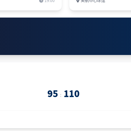
19:00
美航中心球馆
95
110
: