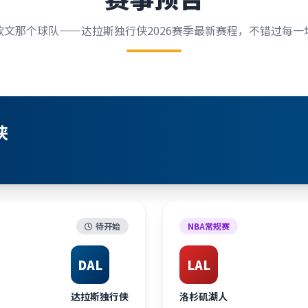
欧文那个球队——达拉斯独行侠2026赛季最新赛程，不错过每一
侠
待开始
NBA常规赛
DAL
LAL
达拉斯独行侠
洛杉矶湖人