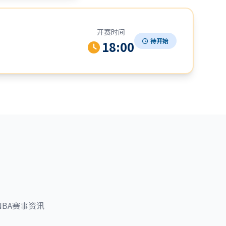
开赛时间
待开始
18:00
BA赛事资讯