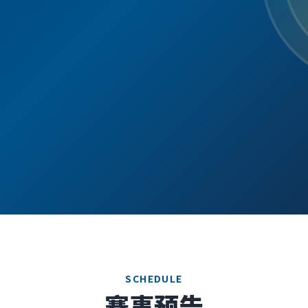
SCHEDULE
赛事预告