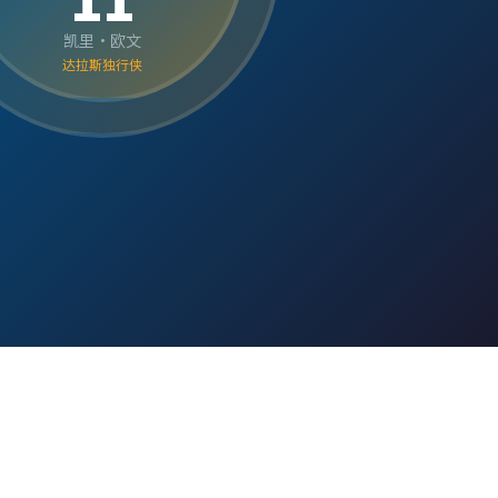
凯里·欧文
达拉斯独行侠