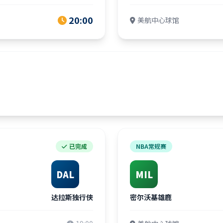
20:00
美航中心球馆
已完成
NBA常规赛
DAL
MIL
达拉斯独行侠
密尔沃基雄鹿