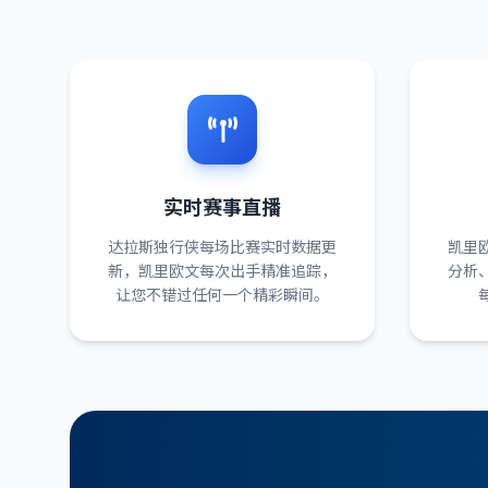
实时赛事直播
达拉斯独行侠每场比赛实时数据更
凯里
新，凯里欧文每次出手精准追踪，
分析
让您不错过任何一个精彩瞬间。