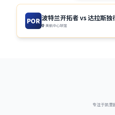
波特兰开拓者 vs 达拉斯独
POR
美航中心球馆
专注于凯里