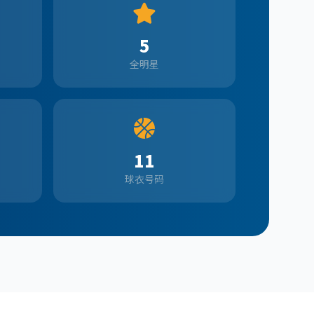
5
全明星
11
球衣号码