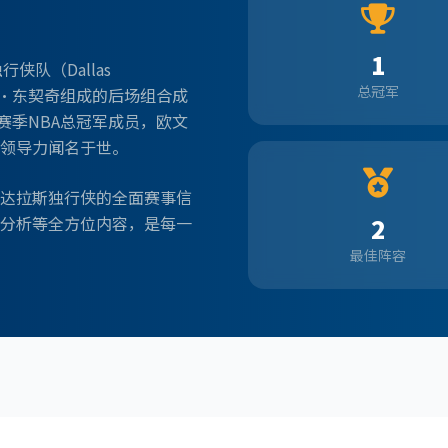
1
行侠队（Dallas
总冠军
卢卡·东契奇组成的后场组合成
7赛季NBA总冠军成员，欧文
领导力闻名于世。
达拉斯独行侠的全面赛事信
分析等全方位内容，是每一
2
最佳阵容